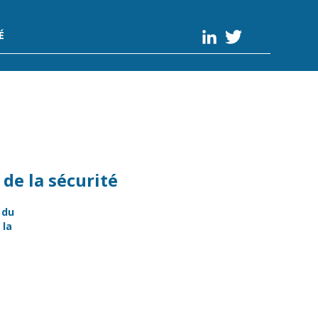
É
de la sécurité
 du
 la