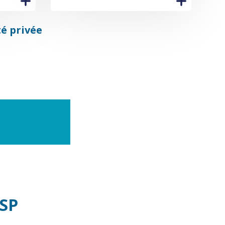
té privée
FSP