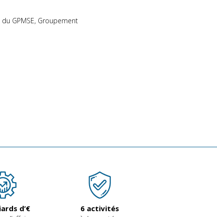
eil du GPMSE, Groupement
iards d’€
6
activités